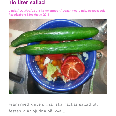
Tio liter sallad
Linda
/
2013/03/02
/
5 kommentarer
/
Dagar med Linda
,
Resedagbok
,
Resedagbok: Stockholm 2013
Fram med kniven. ..här ska hackas sallad till
festen vi är bjudna på ikväll. ..