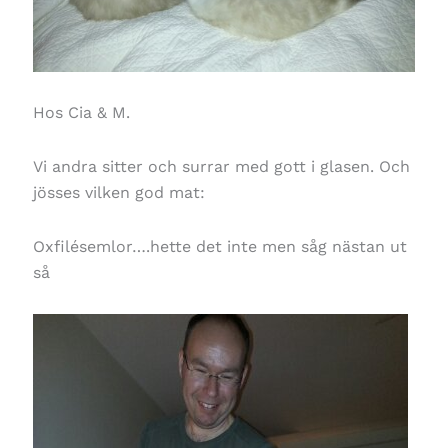
Hos Cia & M.
Vi andra sitter och surrar med gott i glasen. Och
jösses vilken god mat:
Oxfilésemlor….hette det inte men såg nästan ut
så