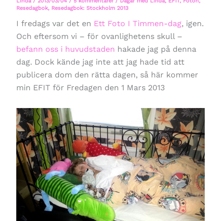
Linda
/
2013/03/04
/
5 kommentarer
/
Dagar med Linda
,
EFIT
,
Foton
,
Resedagbok
,
Resedagbok: Stockholm 2013
I fredags var det en
Ett Foto I Timmen-dag
, igen.
Och eftersom vi – för ovanlighetens skull –
befann oss i huvudstaden
hakade jag på denna
dag. Dock kände jag inte att jag hade tid att
publicera dom den rätta dagen, så här kommer
min EFIT för Fredagen den 1 Mars 2013