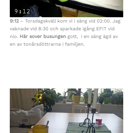
9:12
– Torsdagskväll kom vi i säng vid 02:00. Jag
vaknade vid 8:30 och sparkade igång EFIT vid
nio.
Här sover busungen
gott, i en säng ägd av
en av tonårsdöttrarna i familjen.