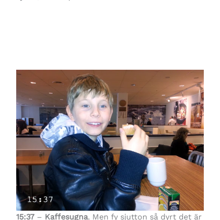
15:37
–
Kaffesugna
. Men fy sjutton så dyrt det är