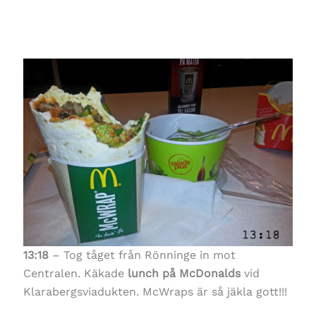
13:18
– Tog tåget från Rönninge in mot
Centralen. Käkade
lunch på McDonalds
vid
Klarabergsviadukten. McWraps är så jäkla gott!!!