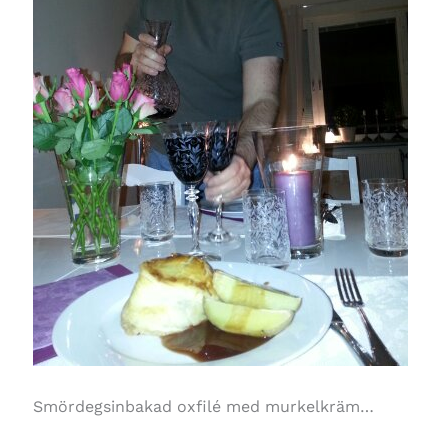
Smördegsinbakad oxfilé med murkelkräm…