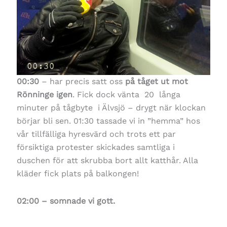
00:30
– har precis satt oss
på tåget ut mot
Rönninge igen
. Fick dock vänta 20 långa
minuter på tågbyte i Älvsjö – drygt när klockan
börjar bli sen. 01:30 tassade vi in ”hemma” hos
vår tillfälliga hyresvärd och trots ett par
försiktiga protester skickades samtliga i
duschen för att skrubba bort allt katthår. Alla
kläder fick plats på balkongen!
02:00 – somnade vi gott.