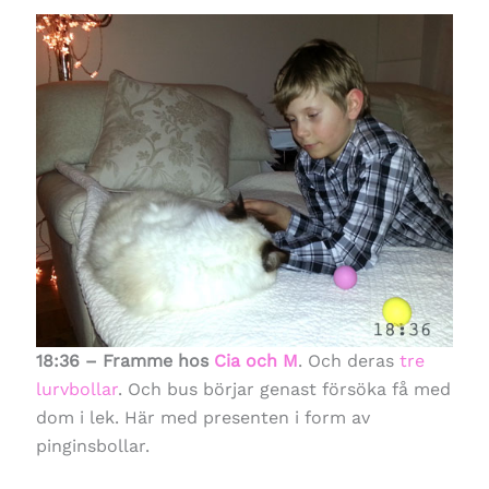
18:36 – Framme hos
Cia och M
. Och deras
tre
lurvbollar
. Och bus börjar genast försöka få med
dom i lek. Här med presenten i form av
pinginsbollar.