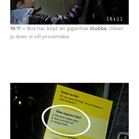
16:11 –
Bus har köpt en gigantisk
klubba
. Vilken
ju även vi vill provsmaka.