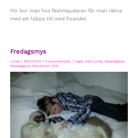
För bor man hos festinbjudaren får man räkna
med att hjälpa till med fixandet.
Fredagsmys
Linda
/
2013/03/01
/
4 kommentarer
/
Dagar med Linda
,
Resedagbok
,
Resedagbok: Stockholm 2013