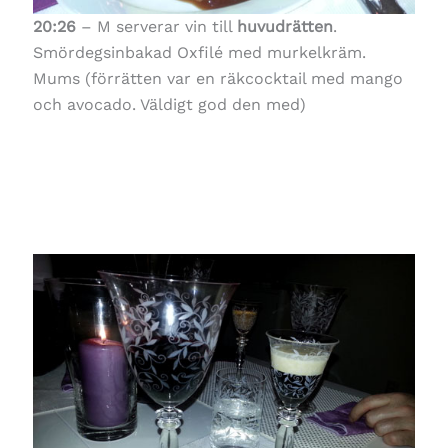
20:26
– M serverar vin till
huvudrätten
.
Smördegsinbakad Oxfilé med murkelkräm.
Mums (förrätten var en räkcocktail med mango
och avocado. Väldigt god den med)