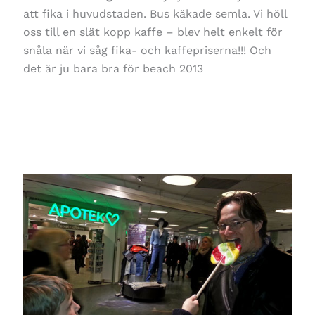
att fika i huvudstaden. Bus käkade semla. Vi höll
oss till en slät kopp kaffe – blev helt enkelt för
snåla när vi såg fika- och kaffepriserna!!! Och
det är ju bara bra för beach 2013