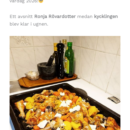
vardag 2026!
Ett avsnitt
Ronja Rövardotter
medan
kycklingen
blev klar i ugnen.