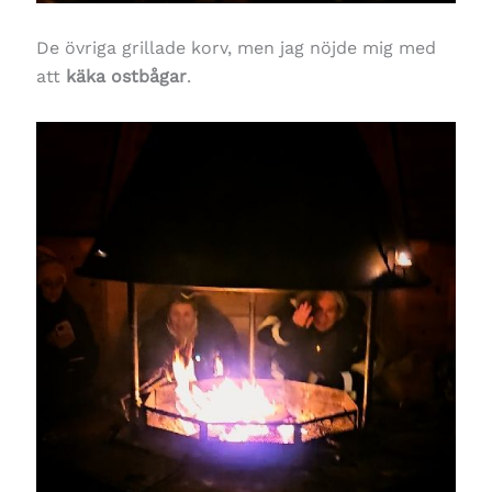
De övriga grillade korv, men jag nöjde mig med
att
käka ostbågar
.