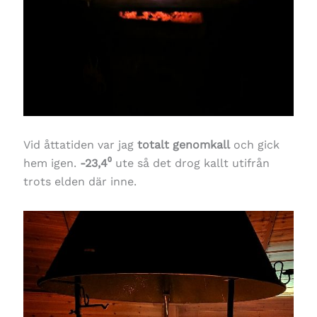
Vid åttatiden var jag
totalt genomkall
och gick
hem igen.
-23,4⁰
ute så det drog kallt utifrån
trots elden där inne.