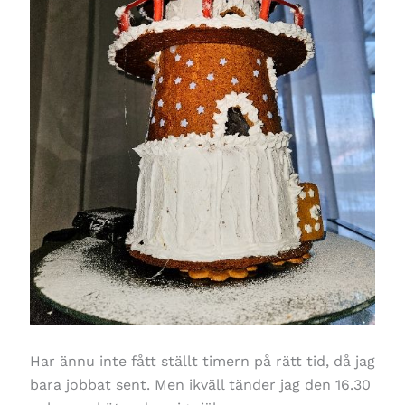
Har ännu inte fått ställt timern på rätt tid, då jag
bara jobbat sent. Men ikväll tänder jag den 16.30