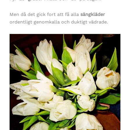
Men då det gick fort att få alla
sängkläder
ordentligt genomkalla och duktigt vädrade.