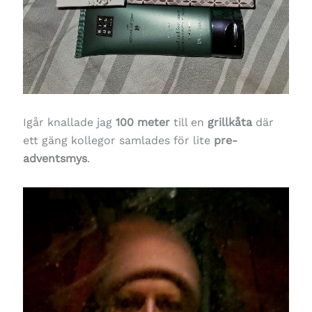
Igår knallade jag
100 meter
till en
grillkåta
där
ett gäng kollegor samlades för lite
pre-
adventsmys
.