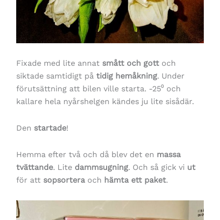
Fixade med lite annat
smått och gott
och
siktade samtidigt på
tidig hemåkning
. Under
förutsättning att bilen ville starta. -25⁰ och
kallare hela nyårshelgen kändes ju lite sisådär.
Den
startade
!
Hemma efter två och då blev det en
massa
tvättande
. Lite
dammsugning
. Och så gick vi
ut
för att
sopsortera
och
hämta ett paket
.