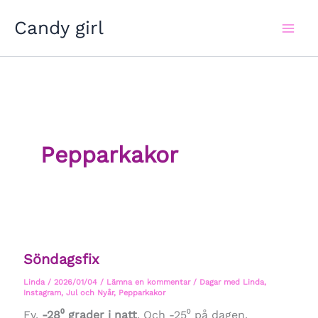
Hoppa
Candy girl
till
innehåll
Pepparkakor
Söndagsfix
Linda
/
2026/01/04
/
Lämna en kommentar
/
Dagar med Linda
,
Instagram
,
Jul och Nyår
,
Pepparkakor
Fy.
-28⁰ grader i natt
. Och -25⁰ på dagen.