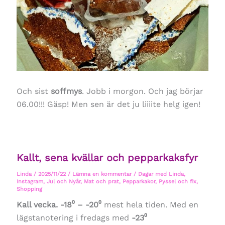
Och sist
soffmys
. Jobb i morgon. Och jag börjar
06.00!!! Gäsp! Men sen är det ju liiiite helg igen!
Kallt, sena kvällar och pepparkaksfyr
Linda
/
2025/11/22
/
Lämna en kommentar
/
Dagar med Linda
,
Instagram
,
Jul och Nyår
,
Mat och prat
,
Pepparkakor
,
Pyssel och fix
,
Shopping
Kall vecka. -18⁰ – -20⁰
mest hela tiden. Med en
lägstanotering i fredags med
-23⁰