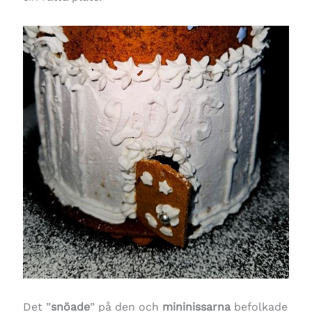
Det ”
snöade
” på den och
mininissarna
befolkade