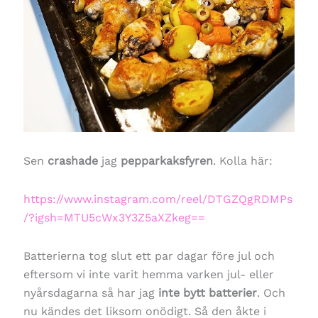
Sen
crashade
jag
pepparkaksfyren
. Kolla här:
https://www.instagram.com/reel/DTGZQgRDMPs
/?igsh=MTU5cWx3Y3Z5aXZkeg==
Batterierna tog slut ett par dagar före jul och
eftersom vi inte varit hemma varken jul- eller
nyårsdagarna så har jag
inte bytt batterier
. Och
nu kändes det liksom onödigt. Så den åkte i