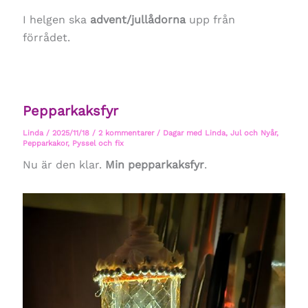
I helgen ska
advent/jullådorna
upp från
förrådet.
Pepparkaksfyr
Linda
/
2025/11/18
/
2 kommentarer
/
Dagar med Linda
,
Jul och Nyår
,
Pepparkakor
,
Pyssel och fix
Nu är den klar.
Min pepparkaksfyr
.