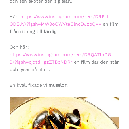
och sen sköter den sig själv.
Här:
https://www.instagram.com/reel/DRP-l-
QDEJV/?igsh=MW9oOWVtaGlncDJzbQ==
en film
från ritning till färdig
.
Och här:
https://www.instagram.com/reel/DRQATInDG-
9/?igsh=cjdtdHgzZTBpNDRr
en film där den
står
och lyser
på plats.
En kväll fixade vi
musslor
.