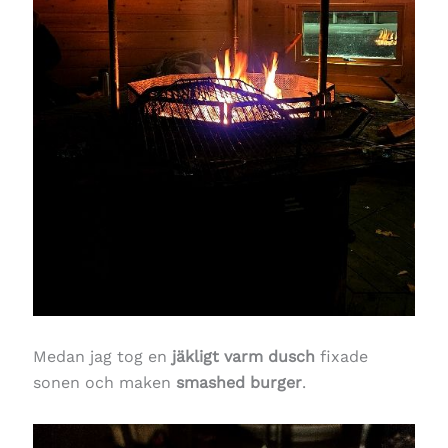
Medan jag tog en
jäkligt varm dusch
fixade
sonen och maken
smashed burger
.