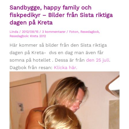
Sandbygge, happy family och
fiskpedikyr – Bilder från Sista riktiga
dagen på Kreta
Linda
/
2012/08/15
/
3 kommentarer
/
Foton
,
Resedagbok
,
Resedagbok: Kreta 2012
Här kommer så bilder från den Sista riktiga
dagen på Kreta- dvs en dag man även får
somna på hotellet . Dessa är från
den 25 juli
.
Dagbok från resan:
Klicka här.