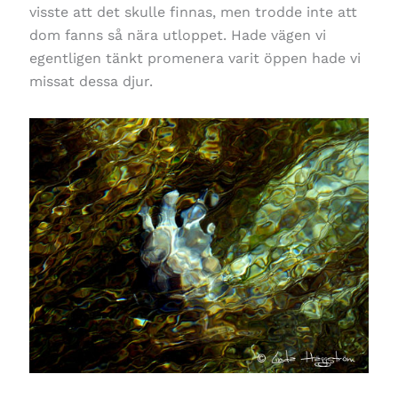
visste att det skulle finnas, men trodde inte att
dom fanns så nära utloppet. Hade vägen vi
egentligen tänkt promenera varit öppen hade vi
missat dessa djur.