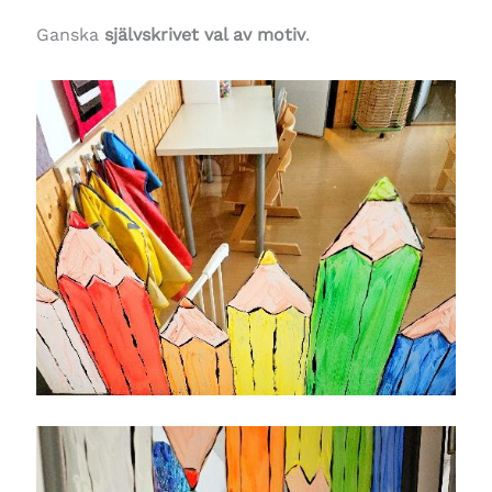
Ganska
självskrivet val av motiv
.