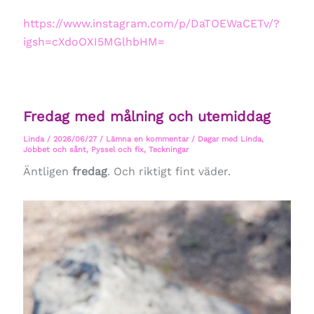
https://www.instagram.com/p/DaTOEWaCETv/?
igsh=cXdoOXI5MGlhbHM=
Fredag med målning och utemiddag
Linda
/
2026/06/27
/
Lämna en kommentar
/
Dagar med Linda
,
Jobbet och sånt
,
Pyssel och fix
,
Teckningar
Äntligen
fredag
. Och riktigt fint väder.