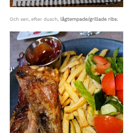
Och sen, efter dusch,
lågtempade/grillade ribs.