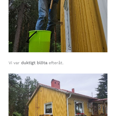
Vi var
duktigt blöta
efteråt.