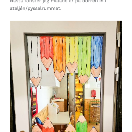
Nästa fönster jag målade är på
dörren in i
ateljén/pysselrummet.