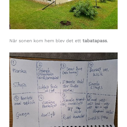
När sonen kom hem blev det ett
tabatapass
.