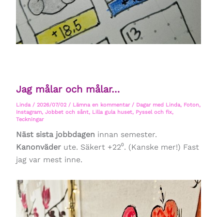
Jag målar och målar…
Linda
/
2026/07/02
/
Lämna en kommentar
/
Dagar med Linda
,
Foton
,
Instagram
,
Jobbet och sånt
,
Lilla gula huset
,
Pyssel och fix
,
Teckningar
Näst sista jobbdagen
innan semester.
Kanonväder
ute. Säkert +22⁰. (Kanske mer!) Fast
jag var mest inne.