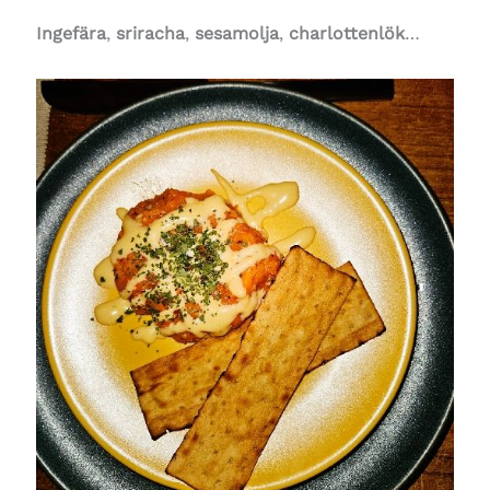
Ingefära
,
sriracha
,
sesamolja
,
charlottenlök
…