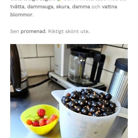
tvätta
,
dammsuga
,
skura
,
damma
och
vattna
blommor
.
Sen
promenad
. Riktigt skönt ute.