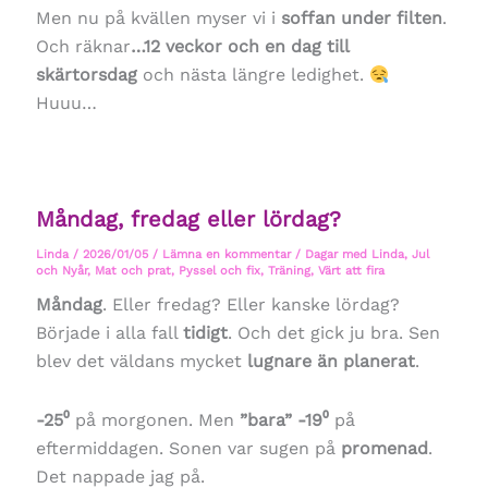
Men nu på kvällen myser vi i
soffan under filten
.
Och räknar
…12 veckor och en dag till
skärtorsdag
och nästa längre ledighet.
Huuu…
Måndag, fredag eller lördag?
Linda
/
2026/01/05
/
Lämna en kommentar
/
Dagar med Linda
,
Jul
och Nyår
,
Mat och prat
,
Pyssel och fix
,
Träning
,
Värt att fira
Måndag
. Eller fredag? Eller kanske lördag?
Började i alla fall
tidigt
. Och det gick ju bra. Sen
blev det väldans mycket
lugnare än planerat
.
-25⁰
på morgonen. Men
”bara” -19⁰
på
eftermiddagen. Sonen var sugen på
promenad
.
Det nappade jag på.