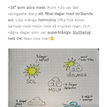
+25⁰ som allra mest
. Runt +20 var det
vanligaste. Bara
ett fåtal dagar med strålande
sol
. Lika många
helmulna
! Ofta fick solen
samsas med moln. Inte så mycket regn. Och
några dagar som var
superblåsigs
.
Slutbetyg
:
helt OK
. Men inte mer!