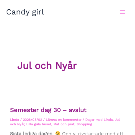
Hoppa
Candy girl
till
innehåll
Jul och Nyår
Semester dag 30 – avslut
Linda
/
2026/08/02
/
Lämna en kommentar
/
Dagar med Linda
,
Jul
och Nyår
,
Lilla gula huset
,
Mat och prat
,
Shopping
Sista lediga dagen
.
Och vi rivstartade med att