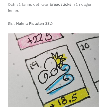
Och så fanns det kvar
breadsticks
från dagen
innan.
Sist
Nakna Pistolen 33⅓