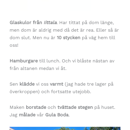
Glaskulor från
Iittala
. Har tittat på dom länge,
men dom är aldrig med då det är rea. Eller så är
dom slut. Men nu är
10 stycken
på väg hem till
oss!
Hamburgare
till lunch. Och vi blåste nästan av
från altanen medan vi åt.
Sen
klädde
vi oss
varmt
(jag hade tre lager på
överkroppen) och fortsatte utejobb.
Maken
borstade
och
tvättade
stegen
på huset.
Jag
målade
vår
Gula Boda
.