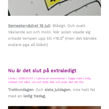
Semestervädret 19 juli
: Blåsigt. Och svalt.
Växlande sol och moln. När solen visade sig
orkade tempen upp till +18,5⁰ (men det kändes
svalare pga all blåst!)
Nu är det slut på extraledigt
Linda
/
2026/01/07
/
Lämna en kommentar
/
Dagar med Linda
,
Jobbet och sånt
,
Jul och Nyår
,
Mat och prat
,
Värt att fira
Trettondagen
. Och
sista juldagen
. Inte helt fel
med en
ledig tisdag.