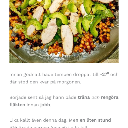
Innan godnatt hade tempen droppat till
-27⁰
och
där stod den kvar på morgonen.
Började sent så jag hann både
träna
och
rengöra
fläkten
innan
jobb
.
Lika kallt även denna dag. Me
n en liten stund
ute
fixade barnen (och vi) i alla fall.