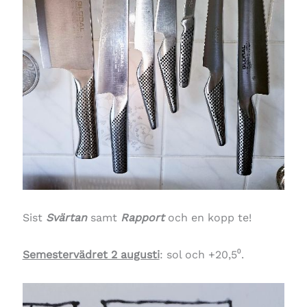
Sist
Svärtan
samt
Rapport
och en kopp te!
Semestervädret 2 augusti
: sol och +20,5⁰.