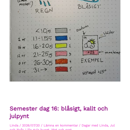
Semester dag 16: blåsigt, kallt och
julpynt
Linda
/
2026/07/20
/
Lämna en kommentar
/
Dagar med Linda
,
Jul
och Nyår
,
Lilla gula huset
,
Mat och prat