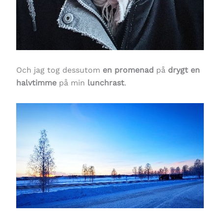
Och jag tog dessutom
en promenad
på
drygt en
halvtimme
på min
lunchrast
.