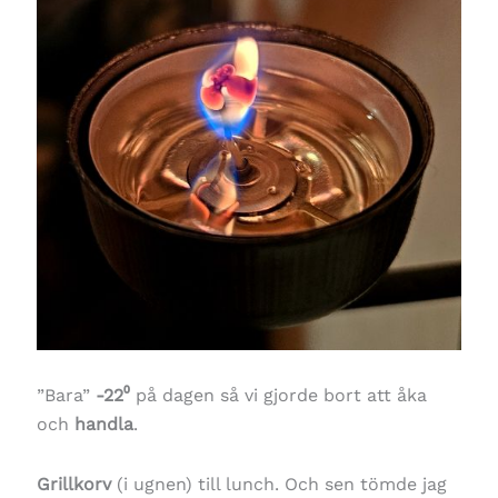
”Bara”
-22⁰
på dagen så vi gjorde bort att åka
och
handla
.
Grillkorv
(i ugnen) till lunch. Och sen tömde jag