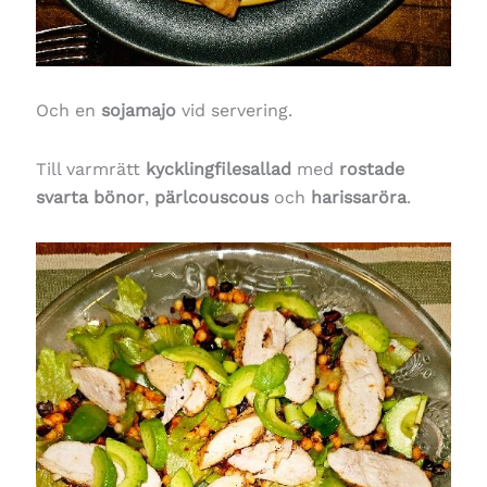
Och en
sojamajo
vid servering.
Till varmrätt
kycklingfilesallad
med
rostade
svarta bönor
,
pärlcouscous
och
harissaröra
.