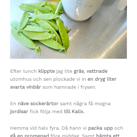
Efter lunch
klippte
jag lite
gräs
,
vattnade
utomhus och sen plockade vi in
en dryg liter
svarta vinbär
som hamnade i frysen.
En
näve sockerärtor
samt några få mogna
jordisar
fick följa med
till Kalix.
Hemma vid halv fyra. Då hann vi
packa upp
och
gå en promenad
före middag. Samt
hämta ett