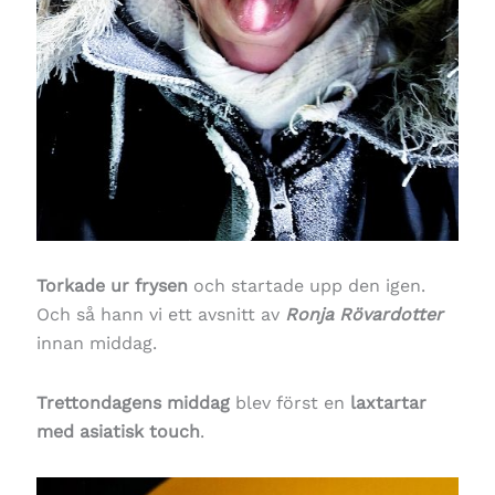
Torkade ur frysen
och startade upp den igen.
Och så hann vi ett avsnitt av
Ronja Rövardotter
innan middag.
Trettondagens middag
blev först en
laxtartar
med asiatisk touch
.