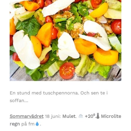
En stund med tuschpennorna. Och sen te i
soffan…
Sommarvädret
18 juni:
Mulet
.
+20⁰.🌡
Microlite
regn
på fm
.