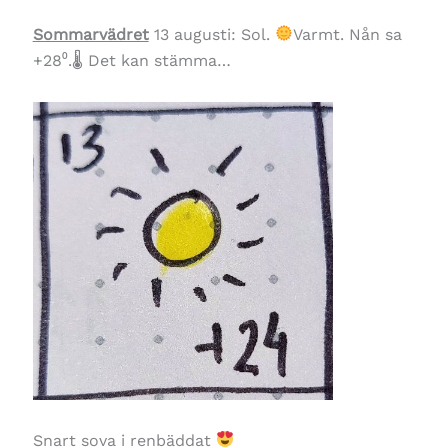
Sommarvädret
13 augusti: Sol.
Varmt. Nån sa
+28⁰.🌡 Det kan stämma…
Snart sova i renbäddat