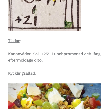
Tisdag
:
Kanonväder
. Sol. +25⁰.
Lunchpromenad
och
lång
eftermiddags dito.
Kycklingsallad
.