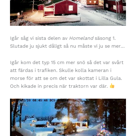
Igår såg vi sista delen av
Homeland
säsong 1.
Slutade ju sjukt dåligt så nu måste vi ju se mer…
Igår kom det typ 15 cm mer snö så det var svårt
att färdas i trafiken. Skulle kolla kameran i
morse för att se om det var skottat i Lilla Gula.
Och kikade in precis när traktorn var där.