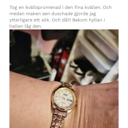
Tog en kvällspromenad i den fina kvällen. Och
medan maken sen duschade gjorde jag
ytterligare ett sök. Och då!!! Bakom hyllan i
hallen låg den.