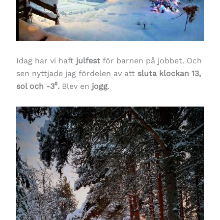
Idag har vi haft
julfest
för barnen på jobbet. Och
sen nyttjade jag fördelen av att
sluta klockan 13,
sol och -3⁰.
Blev en
jogg
.