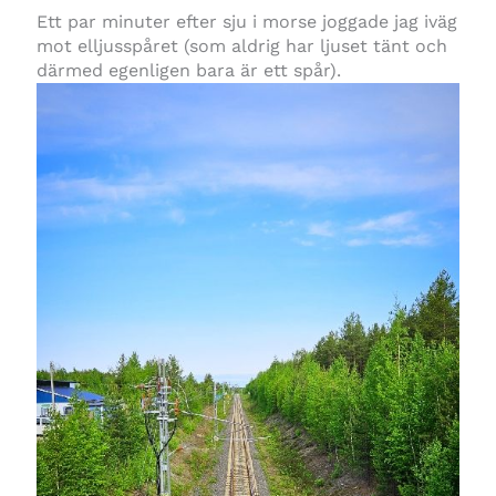
Ett par minuter efter sju i morse joggade jag iväg
mot elljusspåret (som aldrig har ljuset tänt och
därmed egenligen bara är ett spår).