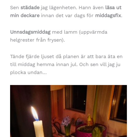
Sen
städade
jag lägenheten. Hann även
läsa ut
min deckare
innan det var dags för
middagsfix
.
Unnsdagsmiddag
med lamm (uppvärmda
helgrester från frysen).
Tände fjärde ljuset då planen är att bara äta en
till middag hemma innan jul. Och sen vill jag ju
plocka undan…