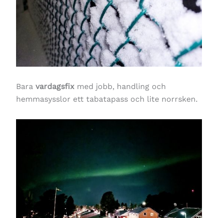
Bara
vardagsfix
med jobb, handling och
hemmasysslor ett tabatapass och lite norrsken.