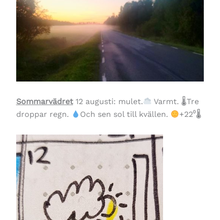
Sommarvädret
12 augusti: mulet.
Varmt. 🌡Tre
droppar regn.
Och sen sol till kvällen.
+22⁰🌡