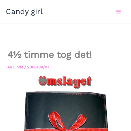
Hoppa
Candy girl
till
innehåll
4½ timme tog det!
Av
Linda
/
2008/09/07