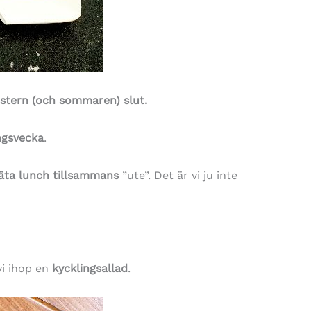
stern (och sommaren) slut.
ngsvecka
.
äta lunch tillsammans
”ute”. Det är vi ju inte
vi ihop en
kycklingsallad
.