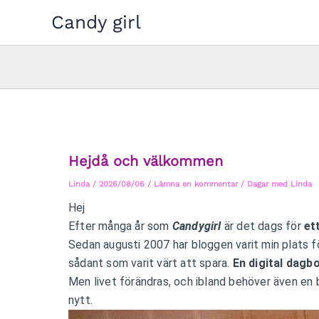
Hoppa
Candy girl
till
innehåll
Hejdå och välkommen
Linda
/
2026/08/06
/
Lämna en kommentar
/
Dagar med Linda
Hej
Efter många år som
Candygirl
är det dags för
et
Sedan augusti 2007 har bloggen varit min plats för
sådant som varit värt att spara.
En digital dagb
Men livet förändras, och ibland behöver även en 
nytt.