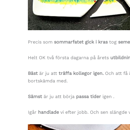
Precis som
sommarfatet gick i kras
tog
seme
Helt OK två första dagarna på årets
utbildni
Bäst
är ju att
träffa kollegor igen.
Och att få
bortskämda med.
Sämst
är ju att börja
passa tider
igen .
Igår
handlade
vi efter jobb. Och sen slängde 