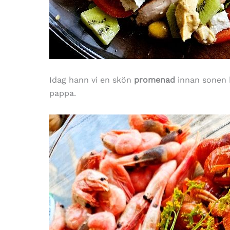
Idag hann vi en skön
promenad
innan sonen 
pappa.