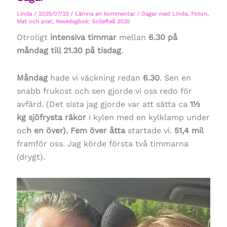
Linda
/
2025/07/23
/
Lämna en kommentar
/
Dagar med Linda
,
Foton
,
Mat och prat
,
Resedagbok: Sollefteå 2025
Otroligt
intensiva timmar
mellan
6.30 på
måndag till 21.30 på tisdag
.
Måndag
hade vi väckning redan
6.30
. Sen en
snabb frukost och sen gjorde vi oss redo för
avfärd. (Det sista jag gjorde var att sätta ca
1½
kg sjöfrysta räkor
i kylen med en kylklamp under
oc
h en över). Fem över åtta
startade vi.
51,4 mil
framför oss. Jag körde första två timmarna
(drygt).