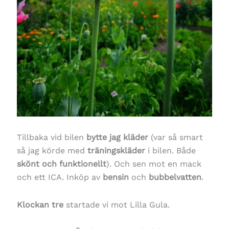
Tillbaka vid bilen
bytte jag kläder
(var så smart
så jag körde med
träningskläder
i bilen. Både
skönt och funktionellt
). Och sen mot en mack
och ett ICA. Inköp av
bensin
och
bubbelvatten
.
Klockan tre
startade vi mot Lilla Gula.