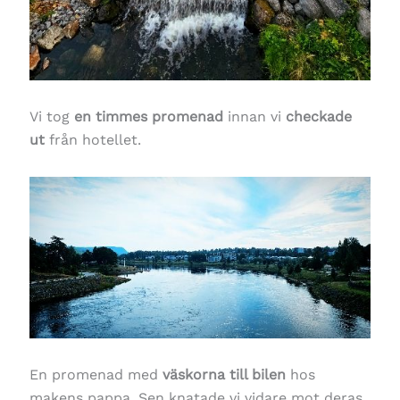
Vi tog
en timmes promenad
innan vi
checkade
ut
från hotellet.
En promenad med
väskorna till bilen
hos
makens pappa. Sen knatade vi vidare mot deras