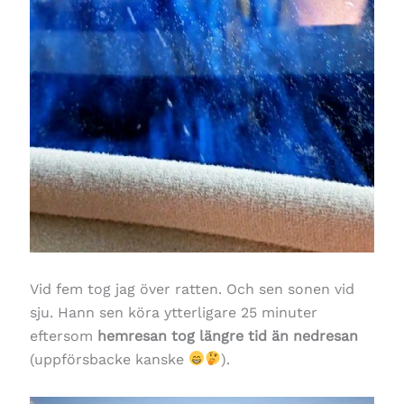
Vid fem tog jag över ratten. Och sen sonen vid
sju. Hann sen köra ytterligare 25 minuter
eftersom
hemresan tog längre tid än nedresan
(uppförsbacke kanske
).