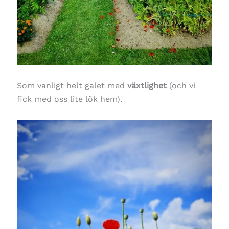
Som vanligt helt galet med
växtlighet
(och vi
fick med oss lite lök hem).