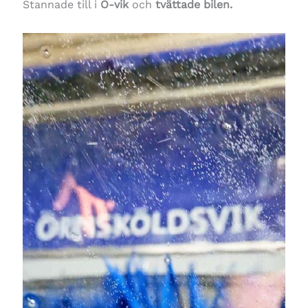
Stannade till i
Ö-vik
och
tvättade bilen.