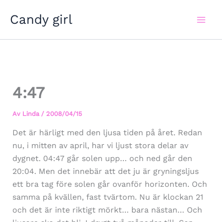
Hoppa
Candy girl
till
innehåll
4:47
Av
Linda
/
2008/04/15
Det är härligt med den ljusa tiden på året. Redan
nu, i mitten av april, har vi ljust stora delar av
dygnet. 04:47 går solen upp… och ned går den
20:04. Men det innebär att det ju är gryningsljus
ett bra tag före solen går ovanför horizonten. Och
samma på kvällen, fast tvärtom. Nu är klockan 21
och det är inte riktigt mörkt… bara nästan… Och