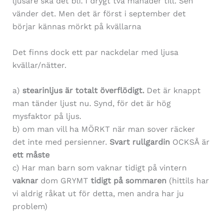
ljusare ska det bli. I drygt två månader till. Sen
vänder det. Men det är först i september det
börjar kännas mörkt på kvällarna
Det finns dock ett par nackdelar med ljusa
kvällar/nätter.
a)
stearinljus är totalt överflödigt.
Det är knappt
man tänder ljust nu. Synd, för det är hög
mysfaktor på ljus.
b) om man vill ha MÖRKT när man sover räcker
det inte med persienner.
Svart rullgardin
OCKSÅ är
ett måste
c) Har man barn som vaknar tidigt på vintern
vaknar
dom GRYMT
tidigt på sommaren
(hittils har
vi aldrig råkat ut för detta, men andra har ju
problem)