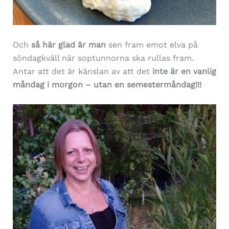
Och
så här glad är man
sen fram emot elva på
söndagkväll när soptunnorna ska rullas fram.
Antar att det är känslan av att det
inte är en vanlig
måndag i morgon – utan en semestermåndag!!!