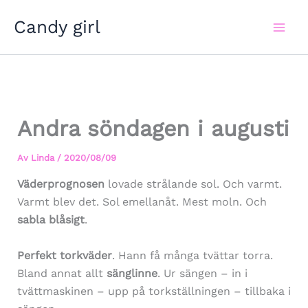
Hoppa
Candy girl
till
innehåll
Andra söndagen i augusti
Av
Linda
/
2020/08/09
Väderprognosen
lovade strålande sol. Och varmt.
Varmt blev det. Sol emellanåt. Mest moln. Och
sabla blåsigt
.
Perfekt torkväder
. Hann få många tvättar torra.
Bland annat allt
sänglinne
. Ur sängen – in i
tvättmaskinen – upp på torkställningen – tillbaka i