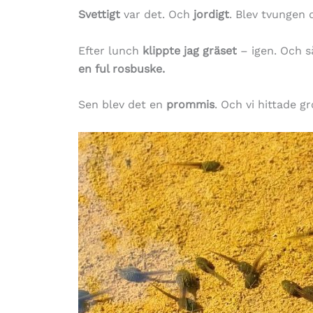
Svettigt
var det. Och
jordigt
. Blev tvungen 
Efter lunch
klippte jag gräset
– igen. Och 
en ful rosbuske.
Sen blev det en
prommis
. Och vi hittade g