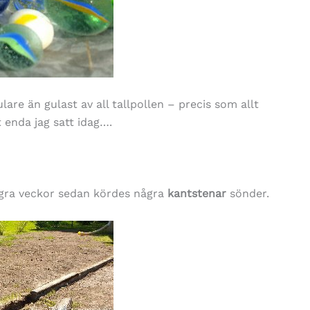
are än gulast av all tallpollen – precis som allt
 enda jag satt idag….
några veckor sedan kördes några
kantstenar
sönder.