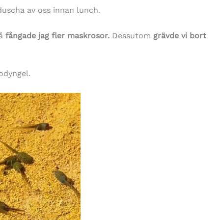
duscha av oss innan lunch.
så
fångade jag fler maskrosor.
Dessutom
grävde vi bort
rodyngel.