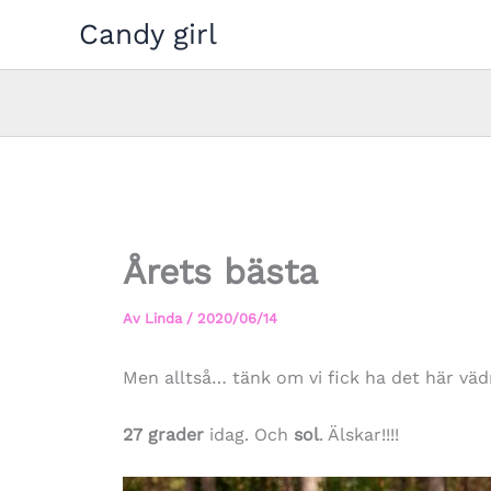
Hoppa
Candy girl
till
innehåll
Årets bästa
Av
Linda
/
2020/06/14
Men alltså… tänk om vi fick ha det här vädre
27 grader
idag. Och
sol
. Älskar!!!!