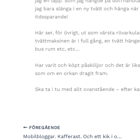
jag en lapp. Som jag hängde på dörrhandta
jag bara slänga i en ny tvätt och hänga när
tidssparande!
Här ser, för övrigt, ut som värsta rövarku
tvättmaksinen är i full gång, en tvätt hänge
bus rum etc, etc…
Har varit och köpt påskliljor och det är li
som om en orkan dragit fram.
Ska ta i tu med allt ovanstående – efter ka
FÖREGÅENDE
Mobilbloggar. Kafferast. Och ett kik i oriflamekatalogen. Slutar tidigt. S