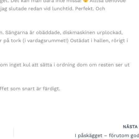
get. Det kan man bara inte missa!
Alltså behövde
 jag slutade redan vid lunchtid. Perfekt. Och
lan. Sängarna är obäddade, diskmaskinen urplockad,
r på tork (i vardagsrummet!) Ostädat i hallen, rörigt i
ksom inget kul att sätta i ordning dom om resten ser ut
ffet som snart är färdigt.
NÄST
I påskägget – förutom god