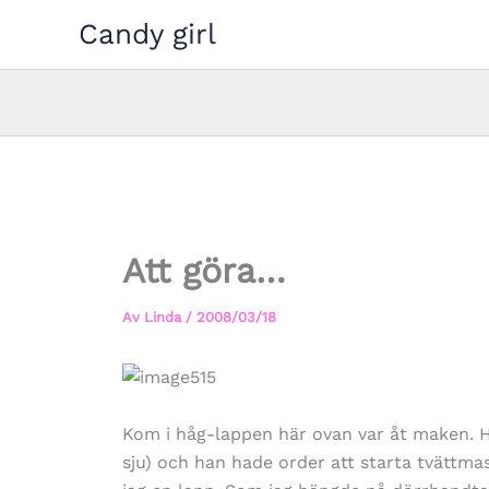
Hoppa
Candy girl
till
innehåll
Att göra…
Av
Linda
/
2008/03/18
Kom i håg-lappen här ovan var åt maken. Ha
sju) och han hade order att starta tvättma