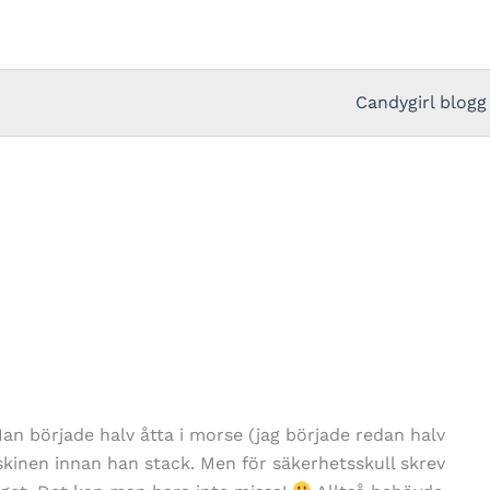
Candygirl blogg
n började halv åtta i morse (jag började redan halv
skinen innan han stack. Men för säkerhetsskull skrev