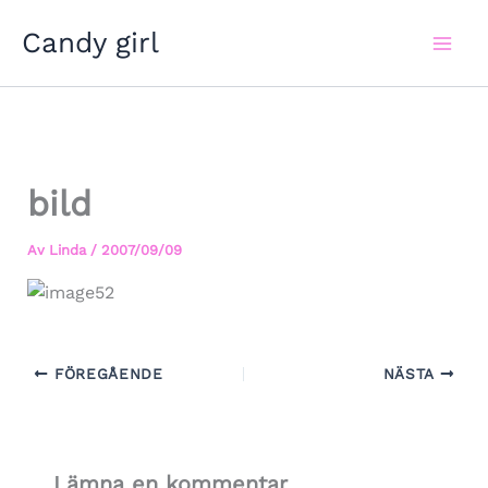
Hoppa
Candy girl
till
innehåll
bild
Av
Linda
/
2007/09/09
FÖREGÅENDE
NÄSTA
Lämna en kommentar