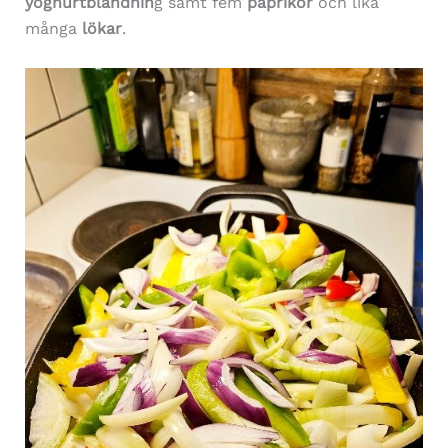
yoghurtblandnin
g samt fem
paprikor
och lika
många
lökar
.