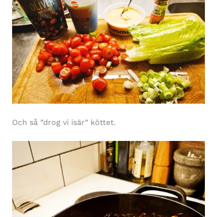
Och så ”drog vi isär” köttet.