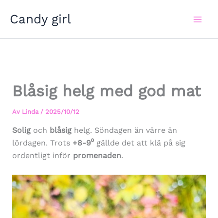
Hoppa
Candy girl
till
innehåll
Blåsig helg med god mat
Av
Linda
/
2025/10/12
Solig
och
blåsig
helg. Söndagen än värre än
lördagen. Trots
+8-9⁰
gällde det att klä på sig
ordentligt inför
promenaden
.