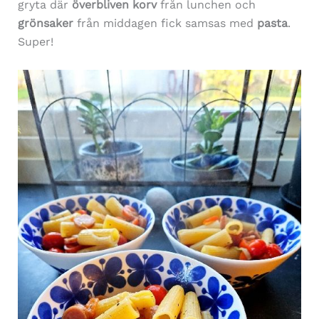
gryta där
överbliven korv
från lunchen och
grönsaker
från middagen fick samsas med
pasta
.
Super!