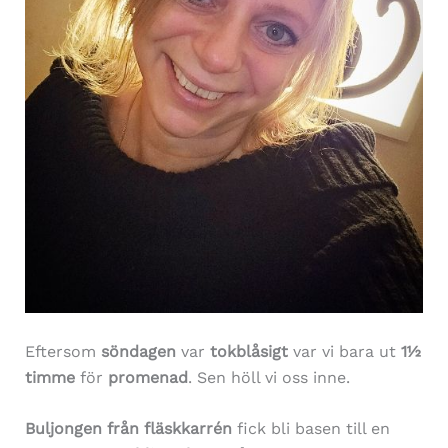
Eftersom
söndagen
var
tokblåsigt
var vi bara ut
1½
timme
för
promenad
. Sen höll vi oss inne.
Buljongen
från
fläskkarrén
fick bli basen till en