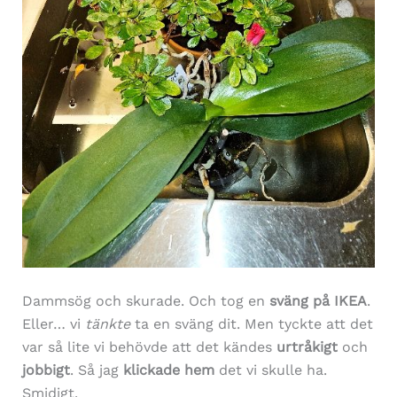
Dammsög och skurade. Och tog en
sväng på IKEA
.
Eller… vi
tänkte
ta en sväng dit. Men tyckte att det
var så lite vi behövde att det kändes
urtråkigt
och
jobbigt
. Så jag
klickade hem
det vi skulle ha.
Smidigt.