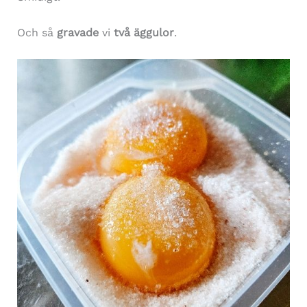
Och så
gravade
vi
två äggulor
.