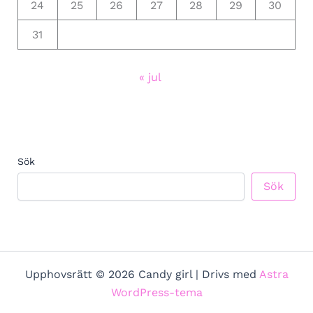
24
25
26
27
28
29
30
31
« jul
Sök
Sök
Upphovsrätt © 2026 Candy girl | Drivs med
Astra
WordPress-tema