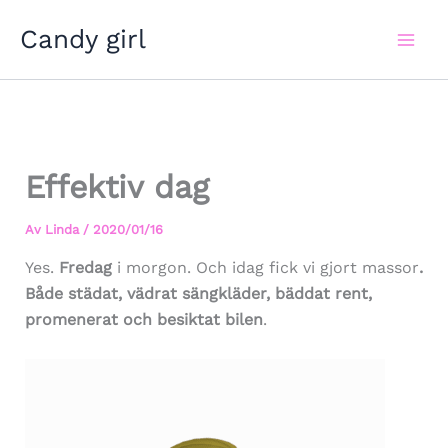
Hoppa
Candy girl
till
innehåll
Effektiv dag
Av
Linda
/
2020/01/16
Yes.
Fredag
i morgon. Och idag fick vi gjort massor
.
Både städat, vädrat sängkläder, bäddat rent,
promenerat och besiktat bilen
.