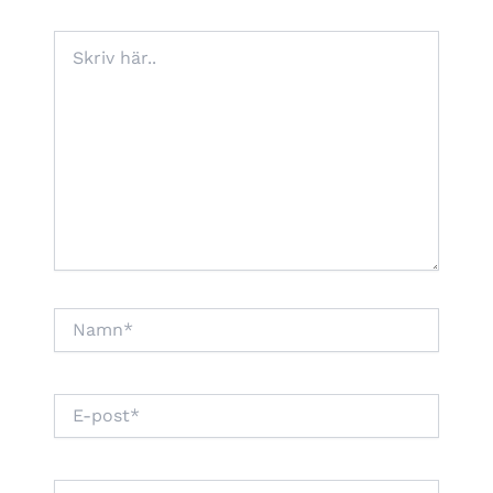
Skriv
här..
Namn*
E-
post*
Webbplats