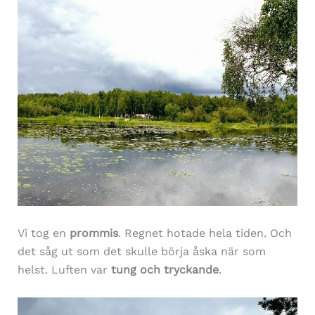
Vi tog en
prommis
. Regnet hotade hela tiden. Och
det såg ut som det skulle börja åska när som
helst. Luften var
tung och tryckande
.