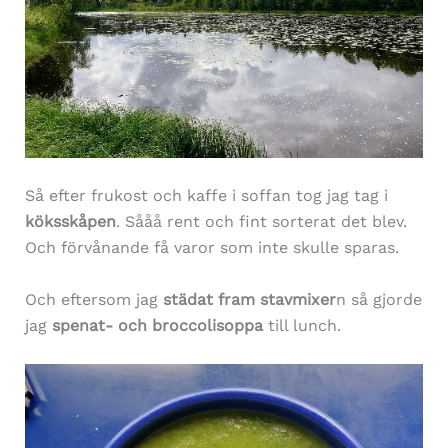
Så efter frukost och kaffe i soffan tog jag tag i
köksskåpen
. Sååå rent och fint sorterat det blev.
Och förvånande få varor som inte skulle sparas.
Och eftersom jag
städat fram stavmixer
n så gjorde
jag
spenat- och broccolisoppa
till lunch.