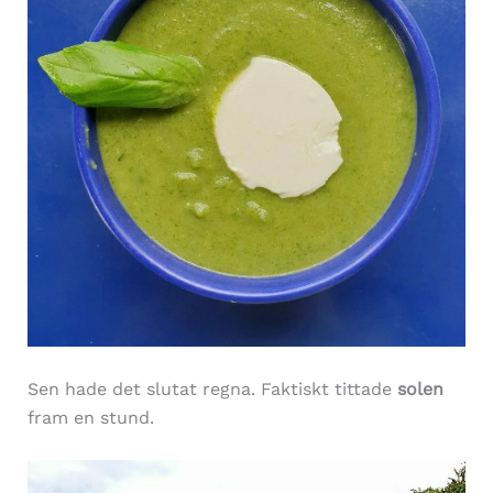
Sen hade det slutat regna. Faktiskt tittade
solen
fram en stund.