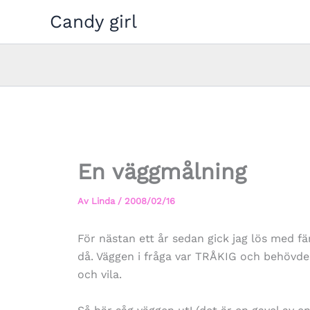
Hoppa
Candy girl
till
innehåll
En väggmålning
Av
Linda
/
2008/02/16
För nästan ett år sedan gick jag lös med f
då. Väggen i fråga var TRÅKIG och behövdes
och vila.