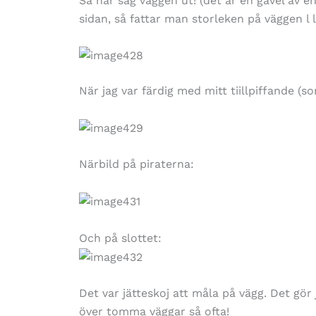
Så här såg väggen ut! (det är en gavel av e
sidan, så fattar man storleken på väggen l l
När jag var färdig med mitt tiillpiffande (s
Närbild på piraterna:
Och på slottet:
Det var jätteskoj att måla på vägg. Det g
över tomma väggar så ofta!