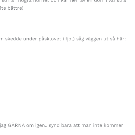
n soffa i högra hörnet och karmen av en dörr i vänstra
ite bättre)
om skedde under påsklovet i fjol) såg väggen ut så här:
ör jag GÄRNA om igen.. synd bara att man inte kommer