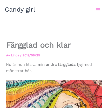
Hoppa
Candy girl
till
innehåll
Färgglad och klar
Av
Linda
/
2019/06/25
Nu är hon klar…
min andra färgglada tjej
med
mönstrat hår.