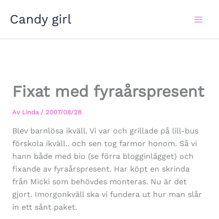
Hoppa
Candy girl
till
innehåll
Fixat med fyraårspresent
Av
Linda
/
2007/08/28
Blev barnlösa ikväll. Vi var och grillade på lill-bus
förskola ikväll.. och sen tog farmor honom. Så vi
hann både med bio (se förra blogginlägget) och
fixande av fyraårspresent. Har köpt en skrinda
från Micki som behövdes monteras. Nu är det
gjort. Imorgonkväll ska vi fundera ut hur man slår
in ett sånt paket.