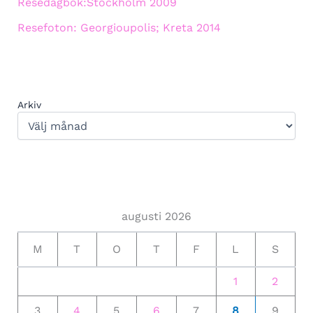
Resedagbok:Stockholm 2009
Resefoton: Georgioupolis; Kreta 2014
Arkiv
augusti 2026
M
T
O
T
F
L
S
1
2
3
4
5
6
7
8
9