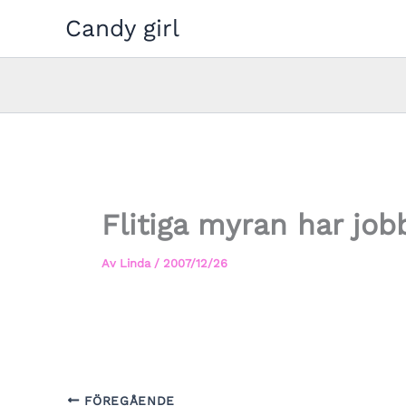
Hoppa
Candy girl
till
innehåll
Flitiga myran har job
Av
Linda
/
2007/12/26
FÖREGÅENDE