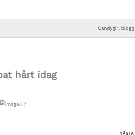
Candygirl blogg
bat hårt idag
NÄST