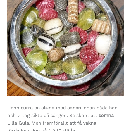
Hann
surra en stund med sonen
innan både han
och vi tog sikte på sängen. Så skönt att
somna i
Lilla Gula
. Men framförallt
att få vakna
lördagmorgon på ”rätt” ställe
.