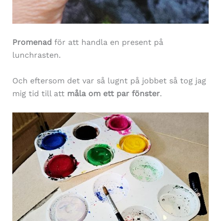
Promenad
för att handla en present på
lunchrasten.
Och eftersom det var så lugnt på jobbet så tog jag
mig tid till att
måla om ett par fönster
.