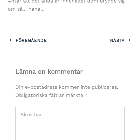
Antar att det ändå är innehållet dom brydde sig
om så… haha…
FÖREGÅENDE
NÄSTA
Lämna en kommentar
Din e-postadress kommer inte publiceras.
Obligatoriska fält är märkta
*
Skriv
här..