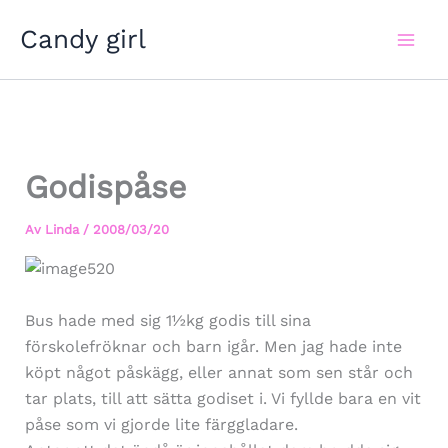
Hoppa
Candy girl
till
innehåll
Godispåse
Av
Linda
/
2008/03/20
Bus hade med sig 1½kg godis till sina
förskolefröknar och barn igår. Men jag hade inte
köpt något påskägg, eller annat som sen står och
tar plats, till att sätta godiset i. Vi fyllde bara en vit
påse som vi gjorde lite färggladare.