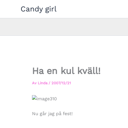
Hoppa
Candy girl
till
innehåll
Ha en kul kväll!
Av
Linda
/
2007/12/21
Nu går jag på fest!