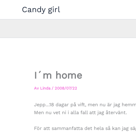
Hoppa
Candy girl
till
innehåll
I´m home
Av
Linda
/
2008/07/22
Jepp…18 dagar på vift, men nu är jag hemma
Men nu vet ni i alla fall att jag återvänt.
För att sammanfatta det hela så kan jag sä