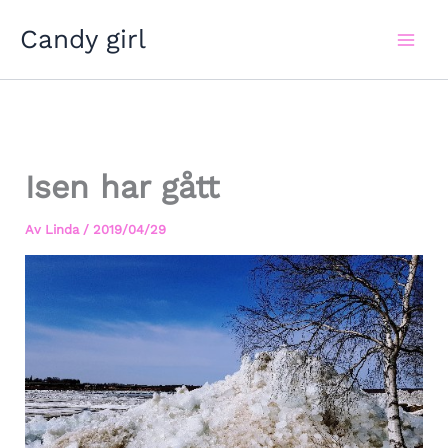
Hoppa
Candy girl
till
innehåll
Isen har gått
Av
Linda
/
2019/04/29