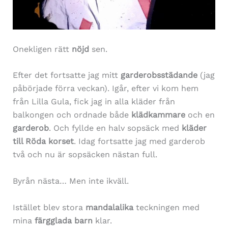
Onekligen rätt
nöjd
sen.
Efter det fortsatte jag mitt
garderobsstädande
(jag
påbörjade förra veckan). Igår, efter vi kom hem
från Lilla Gula, fick jag in alla kläder från
balkongen och ordnade både
klädkammare
och en
garderob
. Och fyllde en halv sopsäck med
kläder
till Röda korset
. Idag fortsatte jag med garderob
två och nu är sopsäcken nästan full.
Byrån nästa… Men inte ikväll.
Istället blev stora
mandalalika
teckningen med
mina
färgglada barn
klar.