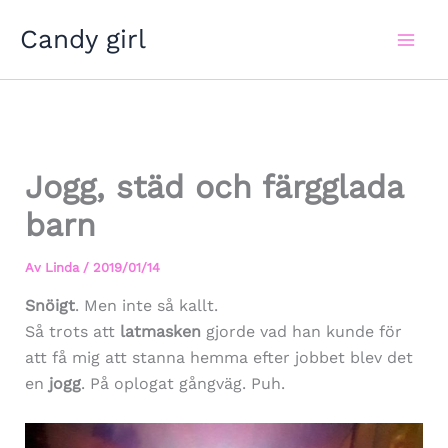
Hoppa
Candy girl
till
innehåll
Jogg, städ och färgglada
barn
Av
Linda
/
2019/01/14
Snöigt
. Men inte så kallt.
Så trots att
latmasken
gjorde vad han kunde för
att få mig att stanna hemma efter jobbet blev det
en
jogg
. På oplogat gångväg. Puh.