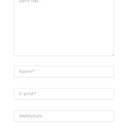
här..
Namn*
E-
post*
Webbplats