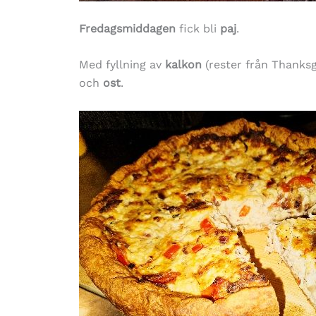
Fredagsmiddagen
fick bli
paj
.
Med fyllning av
kalkon
(rester från Thanksg
och
ost
.