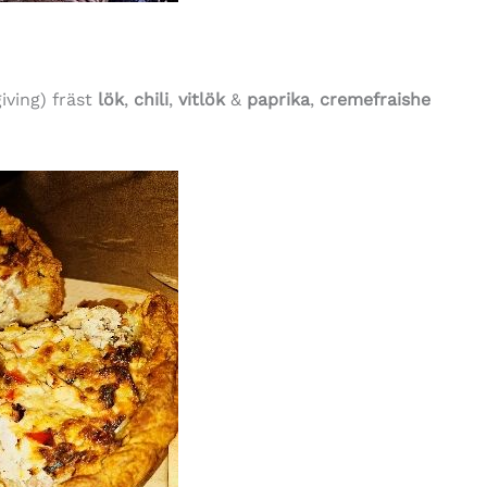
iving) fräst
lök
,
chili
,
vitlök
&
paprika
,
cremefraishe