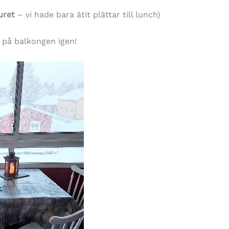
uret
– vi hade bara ätit plättar till lunch)
e på balkongen igen!