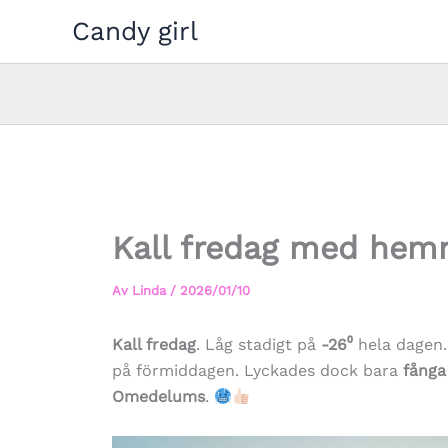
Hoppa
Candy girl
till
innehåll
Kall fredag med he
Av
Linda
/
2026/01/10
Kall fredag
. Låg stadigt på
-26⁰
hela dagen
på förmiddagen. Lyckades dock bara
fånga
Omedelums
.