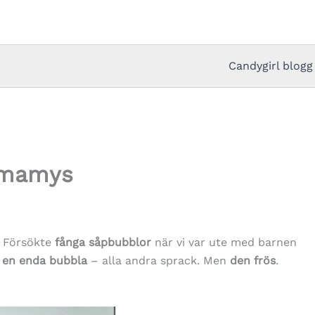
Candygirl blogg
mmamys
. Försökte
fånga såpbubblor
när vi var ute med barnen
 en enda
bubbla
– alla andra sprack. Men
den frös
.