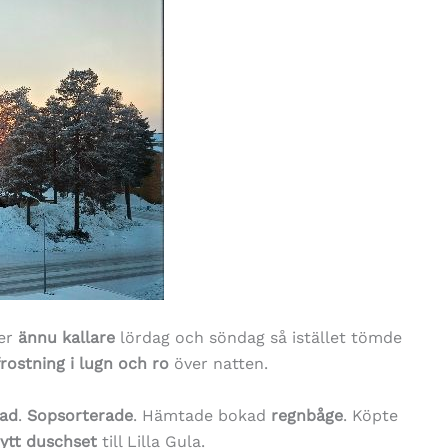
ger
ännu kallare
lördag och söndag så istället tömde
frostning i lugn och ro
över natten.
ad
.
Sopsorterade
. Hämtade bokad
regnbåge
. Köpte
ytt duschset
till Lilla Gula.