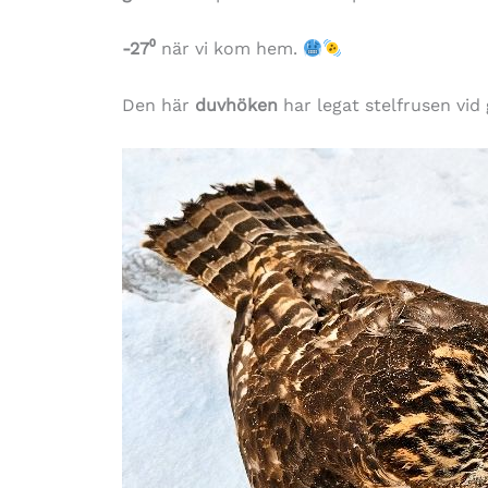
-27⁰
när vi kom hem.
Den här
duvhöken
har legat stelfrusen vid 