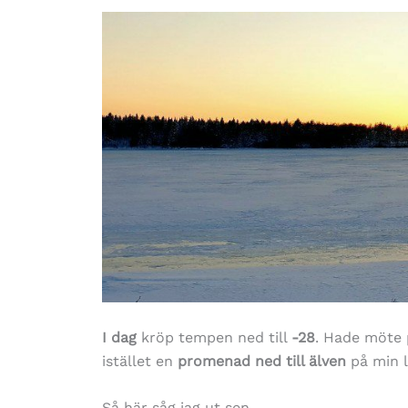
I dag
kröp tempen ned till
-28
. Hade möte 
istället en
promenad ned till älven
på min l
Så här såg jag ut sen.