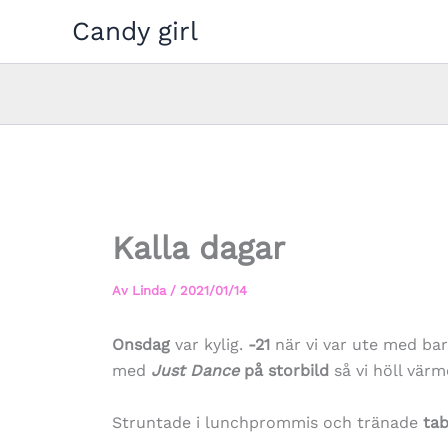
Hoppa
Candy girl
till
innehåll
Kalla dagar
Av
Linda
/
2021/01/14
Onsdag
var kylig.
-21
när vi var ute med ba
med
Just Dance
på storbild
så vi höll värm
Struntade i lunchprommis och tränade
ta