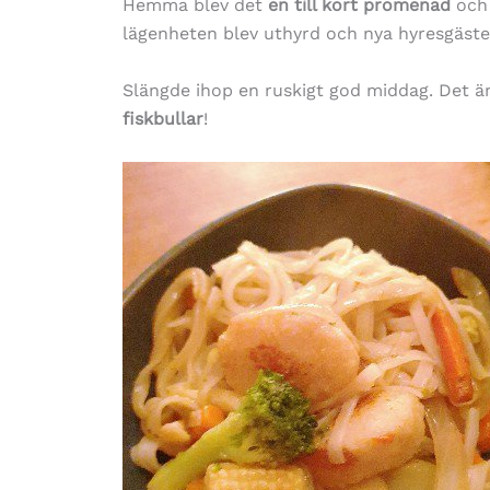
Hemma blev det
en till kort promenad
och 
lägenheten blev uthyrd och nya hyresgästen
Slängde ihop en ruskigt god middag. Det ä
fiskbullar
!