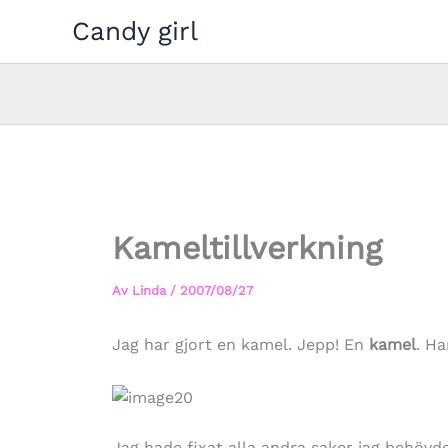
Hoppa
Candy girl
till
innehåll
Kameltillverkning
Av
Linda
/
2007/08/27
Jag har gjort en kamel. Jepp! En
kamel
. H
Jag hade fixat alla andra saker jag behövde