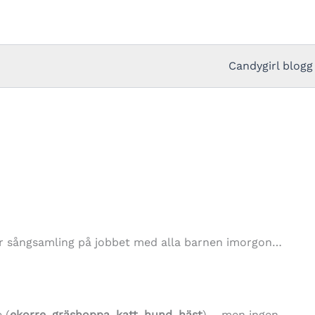
Candygirl blogg
ar sångsamling på jobbet med alla barnen imorgon…
 (
ekorre, gräshoppa, katt, hund, häst
) – men ingen