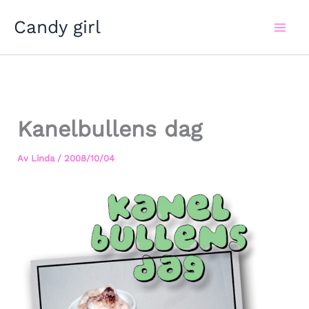
Hoppa
Candy girl
till
innehåll
Kanelbullens dag
Av
Linda
/
2008/10/04