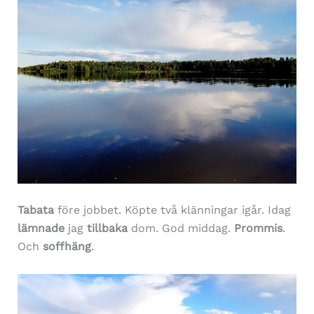
Tabata
före jobbet. Köpte två klänningar igår. Idag
lämnade
jag
tillbaka
dom. God middag.
Prommis
.
Och
soffhäng
.