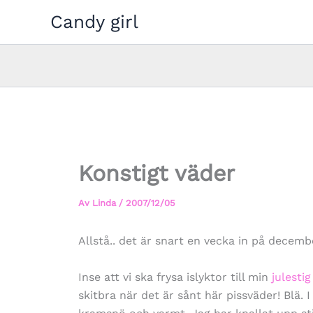
Hoppa
Candy girl
till
innehåll
Konstigt väder
Av
Linda
/
2007/12/05
Allstå.. det är snart en vecka in på decemb
Inse att vi ska frysa islyktor till min
julestig
skitbra när det är sånt här pissväder! Blä. 