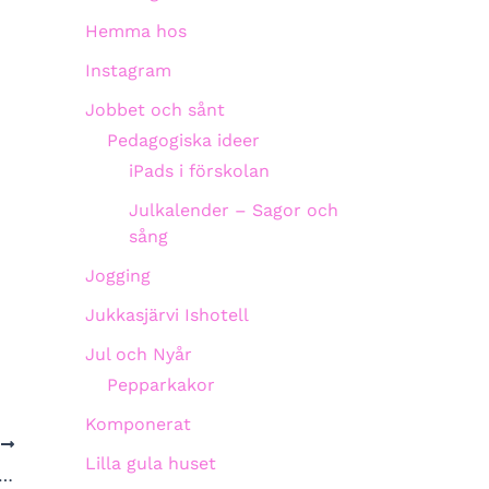
Hemma hos
Instagram
Jobbet och sånt
Pedagogiska ideer
iPads i förskolan
Julkalender – Sagor och
sång
Jogging
Jukkasjärvi Ishotell
Jul och Nyår
Pepparkakor
Komponerat
A
Lilla gula huset
sburkar – Lill-bus farmor och mormor får blunda nu ;-)