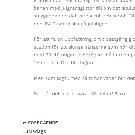
kramsnö och varmt. Jag har knallat upp sti
banan med julgransglitter till om det sku
smygande och det var varmt och skönt. Til
den 18/12 när vi ska gå julstigen.
För att få en uppfattning om tidsåtgång gi
station för att sjunga sångerna som hör dit
med 30-40 ungar i släptåg att hålla reda p
25 min. Ca. Det blir lagom.
Men som sagt.. med sånt här väder blir det j
Sen får det ju inte vara -25 heller! Brrrr..
FÖREGÅENDE
Luciadags