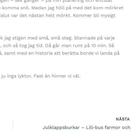
gen – sex gånger – på min planering och snitslat
lle komma snö. Medan jag höll på med det kom mörkret
lslut var det nästan helt mörkt. Kommer bli mysigt
ck jag stigen med små, små steg. Stannade på varje
, och så tog jag tid. Då går man runt på 10 min. Så
å, samt med en historia att berätta borde vi landa på
u inga lyktor. Fast än hinner vi väl.
NÄST
Julklapp