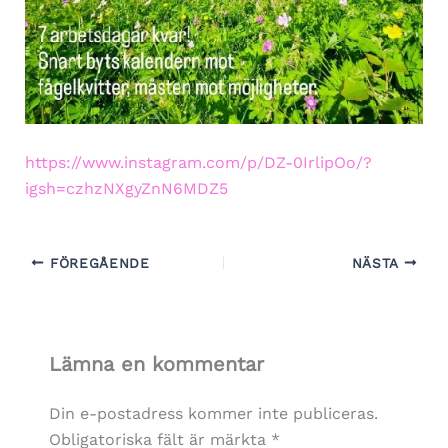
https://www.instagram.com/p/DZ-0IrlipOo/?
igsh=czhzNXgyZnN6MDZ5
FÖREGÅENDE
NÄSTA
Lämna en kommentar
Din e-postadress kommer inte publiceras.
Obligatoriska fält är märkta
*