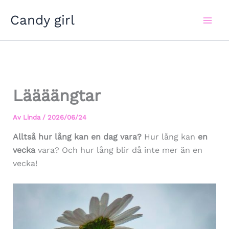
Hoppa
Candy girl
till
innehåll
Läääängtar
Av
Linda
/
2026/06/24
Alltså hur lång kan en dag vara?
Hur lång kan
en
vecka
vara? Och hur lång blir då inte mer än en
vecka!