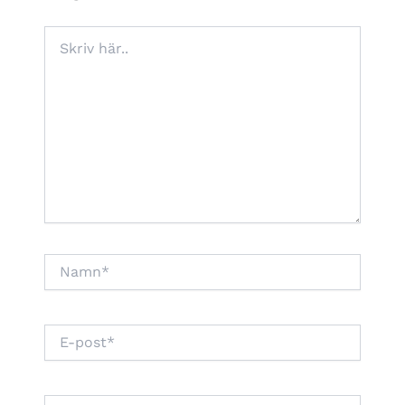
Skriv
här..
Namn*
E-
post*
Webbplats