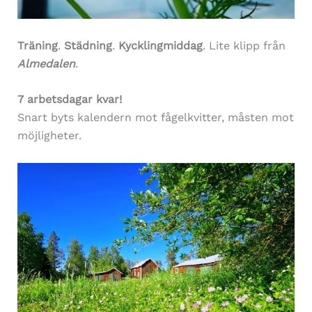
Träning
.
Städning
.
Kycklingmiddag
. Lite klipp från
Almedalen
.
7 arbetsdagar kvar!
Snart byts kalendern mot fågelkvitter, måsten mot
möjligheter.