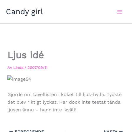
Hoppa
Candy girl
till
innehåll
Ljus idé
Av
Linda
/
2007/09/11
Gjorde om tavellisten i köket till ljus-hylla. Tyckte
det blev riktigt lyckat. Har dock inte testat tända
ljusen ännu – hann inte ikväll!
FÖREGÅENDE
NÄSTA