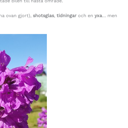
tade bilen till nästa område.
na ovan gjort),
shotsglas
,
tidningar
och en
yxa
… men