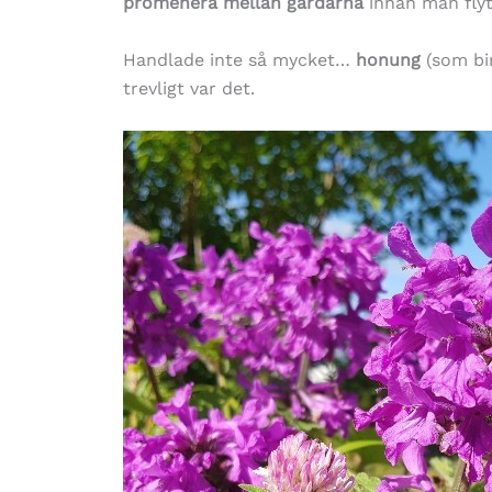
promenera mellan gårdarna
innan man flyt
Handlade inte så mycket…
honung
(som bi
trevligt var det.