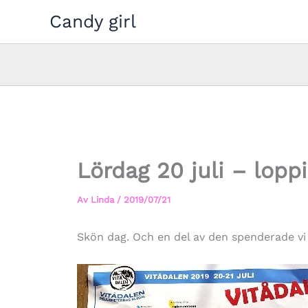
Hoppa
Candy girl
till
innehåll
Lördag 20 juli – lopp
Av
Linda
/
2019/07/21
Skön dag. Och en del av den spenderade v