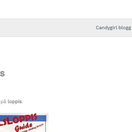
Candygirl blogg
is
i på
loppis
.