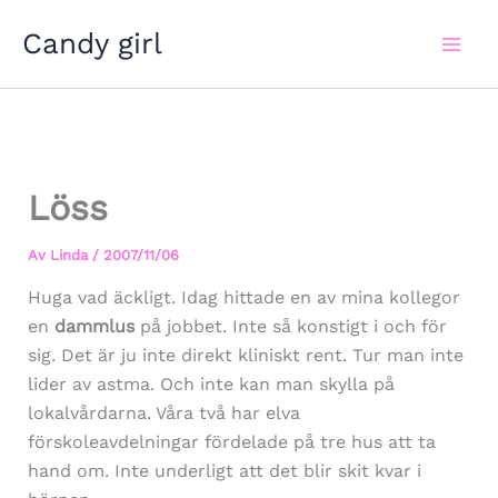
Hoppa
Candy girl
till
innehåll
Löss
Av
Linda
/
2007/11/06
Huga vad äckligt. Idag hittade en av mina kollegor
en
dammlus
på jobbet. Inte så konstigt i och för
sig. Det är ju inte direkt kliniskt rent. Tur man inte
lider av astma. Och inte kan man skylla på
lokalvårdarna. Våra två har elva
förskoleavdelningar fördelade på tre hus att ta
hand om. Inte underligt att det blir skit kvar i