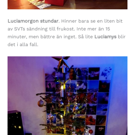
Luciamorgon stundar
. Hinner bara se en liten bit
av SVTs sändning till frukost. Inte mer än 15
minuter, men bättre än inget. Så lite
Luciamys
blir
det i alla fall.