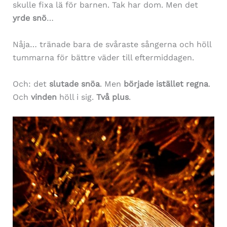
skulle fixa lä för barnen. Tak har dom. Men det
yrde snö
…
Nåja… tränade bara de svåraste sångerna och höll
tummarna för bättre väder till eftermiddagen.
Och: det
slutade snöa
. Men
började istället
regna
.
Och
vinden
höll i sig.
Två plus
.