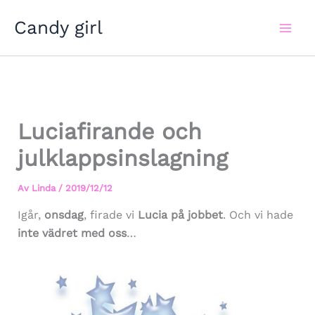
Hoppa
Candy girl
till
innehåll
Luciafirande och
julklappsinslagning
Av
Linda
/
2019/12/12
Igår,
onsdag
, firade vi
Lucia på jobbet
. Och vi hade
inte vädret med oss
…