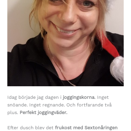
Idag började jag dagen i
joggingskorna
. Inget
snöande. Inget regnande. Och fortfarande två
plus.
Perfekt joggingväder.
Efter dusch blev det
frukost med Sextonåringen