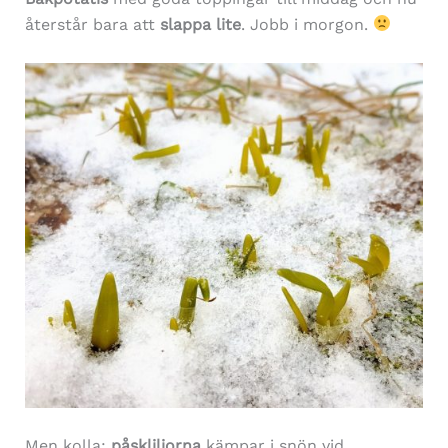
återstår bara att
slappa lite
. Jobb i morgon.
Men kolla:
påskliljorna
kämpar i snön vid