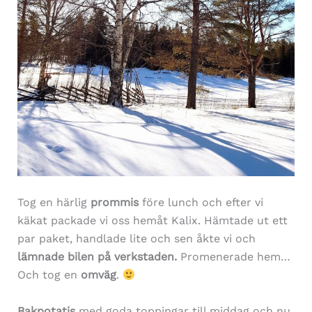
Tog en härlig
prommis
före lunch och efter vi
käkat packade vi oss hemåt Kalix. Hämtade ut ett
par paket, handlade lite och sen åkte vi och
lämnade bilen på verkstaden.
Promenerade hem…
Och tog en
omväg
.
Bakpotatis
med goda toppingar till middag och nu