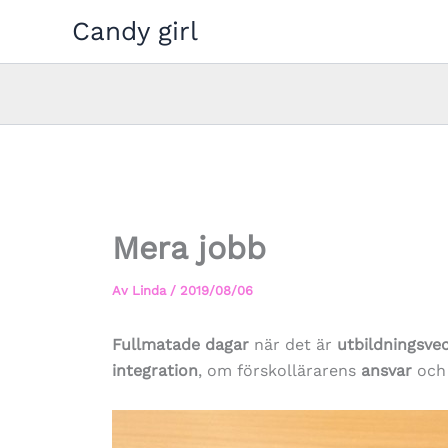
Hoppa
Candy girl
till
innehåll
Mera jobb
Av
Linda
/
2019/08/06
Fullmatade dagar
när det är
utbildningsve
integration
, om förskollärarens
ansvar
och