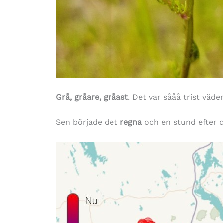
Grå, gråare, gråast
. Det var sååå trist väde
Sen började det
regna
och en stund efter 