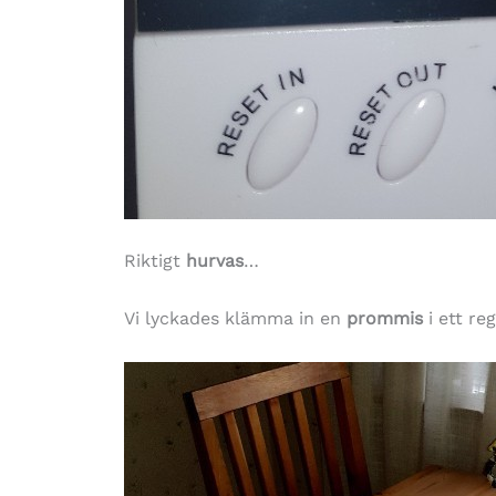
Riktigt
hurvas
…
Vi lyckades klämma in en
prommis
i ett re