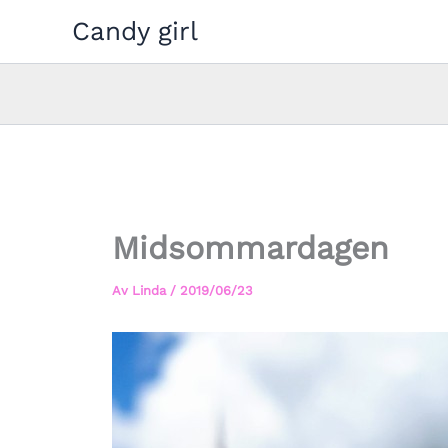
Hoppa
Candy girl
till
innehåll
Midsommardagen
Av
Linda
/
2019/06/23