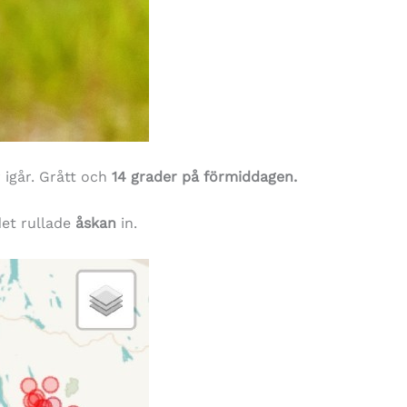
r igår. Grått och
14 grader på förmiddagen.
det rullade
åskan
in.