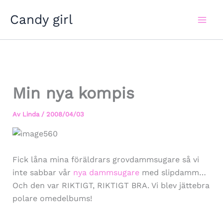
Hoppa
Candy girl
till
innehåll
Min nya kompis
Av
Linda
/
2008/04/03
Fick låna mina föräldrars grovdammsugare så vi
inte sabbar vår
nya dammsugare
med slipdamm…
Och den var RIKTIGT, RIKTIGT BRA. Vi blev jättebra
polare omedelbums!