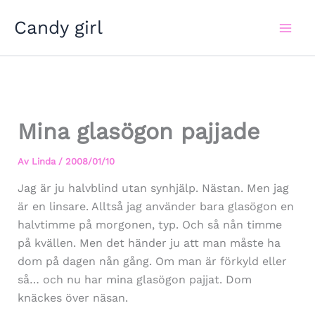
Hoppa
Candy girl
till
innehåll
Mina glasögon pajjade
Av
Linda
/
2008/01/10
Jag är ju halvblind utan synhjälp. Nästan. Men jag
är en linsare. Alltså jag använder bara glasögon en
halvtimme på morgonen, typ. Och så nån timme
på kvällen. Men det händer ju att man måste ha
dom på dagen nån gång. Om man är förkyld eller
så… och nu har mina glasögon pajjat. Dom
knäckes över näsan.