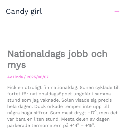
Hoppa
Candy girl
till
innehåll
Nationaldags jobb och
mys
Av
Linda
/
2025/06/07
Fick en otroligt fin nationaldag. Sonen cyklade till
fortet för nationaldagsöppet ungefär i samma
stund som jag vaknade. Solen visade sig precis
hela dagen. Dock orkade tempen inte upp till
några höga siffror. Som mest drygt +17⁰, men det
var bara en liten stund. Mesta delen av dagen
parkerade termometern på +14⁰ – +15⁰.