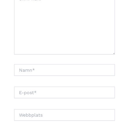
här..
Namn*
E-
post*
Webbplats