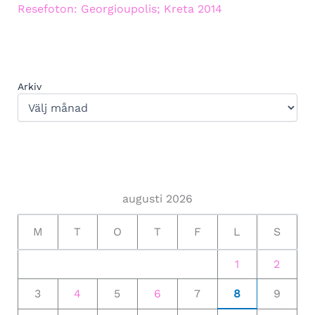
Resefoton: Georgioupolis; Kreta 2014
Arkiv
augusti 2026
M
T
O
T
F
L
S
1
2
3
4
5
6
7
8
9