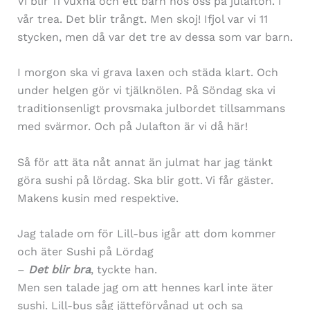
Vi blir 11 vuxna och ett barn hos oss på julafton. I
vår trea. Det blir trångt. Men skoj! Ifjol var vi 11
stycken, men då var det tre av dessa som var barn.
I morgon ska vi grava laxen och städa klart. Och
under helgen gör vi tjälknölen. På Söndag ska vi
traditionsenligt provsmaka julbordet tillsammans
med svärmor. Och på Julafton är vi då här!
Så för att äta nåt annat än julmat har jag tänkt
göra sushi på lördag. Ska blir gott. Vi får gäster.
Makens kusin med respektive.
Jag talade om för Lill-bus igår att dom kommer
och äter Sushi på Lördag
–
Det blir bra
, tyckte han.
Men sen talade jag om att hennes karl inte äter
sushi. Lill-bus såg jätteförvånad ut och sa