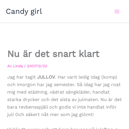
Hoppa
Candy girl
till
innehåll
Nu är det snart klart
Av
Linda
/
2007/12/20
Jag har tagit
JULLOV
. Har varit ledig idag (komp)
och imorgon har jag semester. Så idag har jag roat
mig med städning, vädrat sängkläder, handlat
starka drycker och det sista av julmaten. Nu är det
bara revbensspjäll och godis vi inte handlat inför
jul! Och säkert nåt mer som jag glömt!