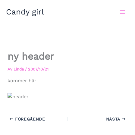
Hoppa
Candy girl
till
innehåll
ny header
Av
Linda
/
2007/10/21
kommer här
FÖREGÅENDE
NÄSTA