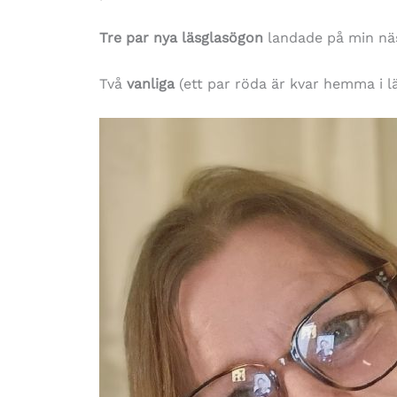
Tre par nya läsglasögon
landade på min nä
Två
vanliga
(ett par röda är kvar hemma i 