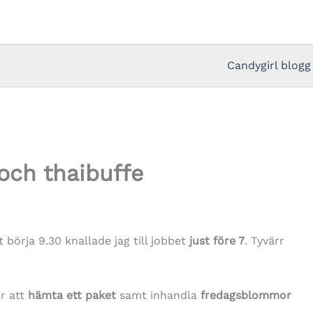
Candygirl blogg
l och thaibuffe
att börja 9.30 knallade jag till jobbet
just före 7
. Tyvärr
ör att
hämta ett paket
samt inhandla
fredagsblommor