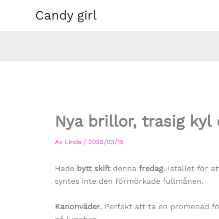
Hoppa
Candy girl
till
innehåll
Nya brillor, trasig ky
Av
Linda
/
2025/03/15
Hade
bytt skift
denna
fredag
. Istället för 
syntes inte den förmörkade fullmånen.
Kanonväder
. Perfekt att ta en promenad f