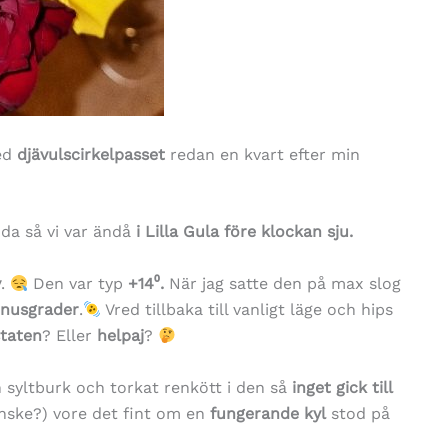
ed
djävulscirkelpasset
redan en kvart efter min
da så vi var ändå
i Lilla Gula före klockan sju.
v
.
Den var typ
+14⁰.
När jag satte den på max slog
nusgrader
.
Vred tillbaka till vanligt läge och hips
taten
? Eller
helpaj
?
n syltburk och torkat renkött i den så
inget gick till
nske?) vore det fint om en
fungerande kyl
stod på