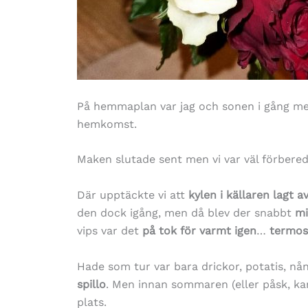
På hemmaplan var jag och sonen i gång m
hemkomst.
Maken slutade sent men vi var väl förbered
Där upptäckte vi att
kylen i källaren lagt a
den dock igång, men då blev der snabbt
mi
vips var det
på tok för varmt igen
…
termos
Hade som tur var bara drickor, potatis, nå
spillo
. Men innan sommaren (eller påsk, ka
plats.