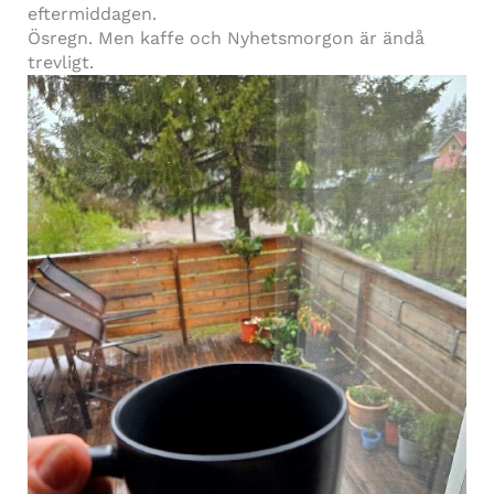
eftermiddagen.
Ösregn. Men kaffe och Nyhetsmorgon är ändå
trevligt.