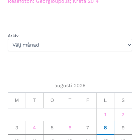
Resefoton: Georgioupolis; Kreta 2014
Arkiv
augusti 2026
M
T
O
T
F
L
S
1
2
3
4
5
6
7
8
9